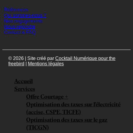
Références
Qui sommes-nous ?
Nos engagements
Nous rejoindre
Contact & FAQ
© 2026 | Site créé par
Cocktail Numérique pour the
freebird
|
Mentions légales
Accueil
Services
Offre Courtage +
Optimisation des taxes sur l’électricité
(accise, CSPE, TICFE)
Optimisation des taxes sur le gaz
(TICGN)