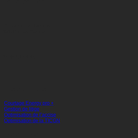
Nous trouver
51 rue Emile Decorps
69100 villeurbanne
04 65 84 54 45
Nos solutions
Courtage Energy pro +
Gestion de litige
Optimisation de l’accise
Optimisation de la TICGN
Liens utiles