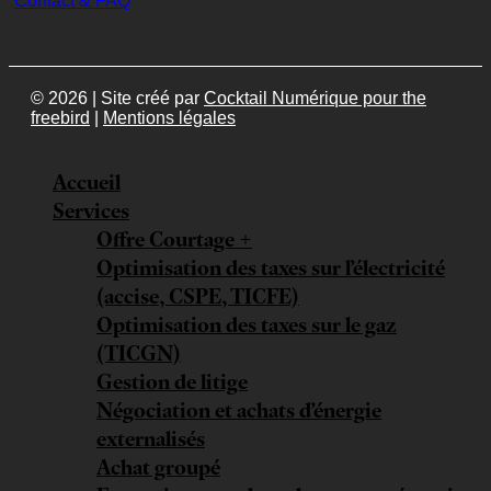
Contact & FAQ
© 2026 | Site créé par
Cocktail Numérique pour the
freebird
|
Mentions légales
Accueil
Services
Offre Courtage +
Optimisation des taxes sur l’électricité
(accise, CSPE, TICFE)
Optimisation des taxes sur le gaz
(TICGN)
Gestion de litige
Négociation et achats d’énergie
externalisés
Achat groupé