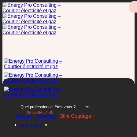
Passer
au
contenu
Offre
Courtage +
04 65 84 54 45
Accueil
•
Services
•
Offre Courtage +
Je compare
Vous êtes un professionnel et souhaitez
optimiser vos achats en énergie et en gaz ?