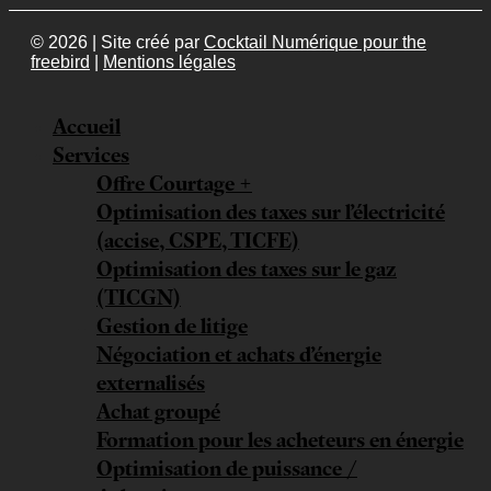
© 2026 | Site créé par
Cocktail Numérique pour the
freebird
|
Mentions légales
Accueil
Services
Offre Courtage +
Optimisation des taxes sur l’électricité
(accise, CSPE, TICFE)
Optimisation des taxes sur le gaz
(TICGN)
Gestion de litige
Négociation et achats d’énergie
externalisés
Achat groupé
Formation pour les acheteurs en énergie
Optimisation de puissance /