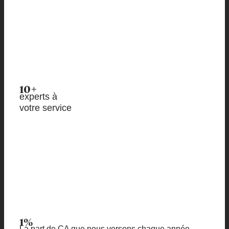
10+
experts à
votre service
1%
La part de CA que nous versons chaque année