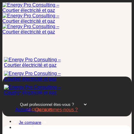
Passer
au
contenu
Qui sommes-nous ?
Accueil
•
Qui sommes-nous ?
04 65 84 54 45
Je compare