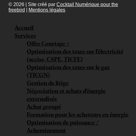
© 2026 | Site créé par
Cocktail Numérique pour the
freebird
|
Mentions légales
Accueil
Services
Offre Courtage +
Optimisation des taxes sur l’électricité
(accise, CSPE, TICFE)
Optimisation des taxes sur le gaz
(TICGN)
Gestion de litige
Négociation et achats d’énergie
externalisés
Achat groupé
Formation pour les acheteurs en énergie
Optimisation de puissance /
Acheminement