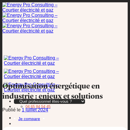
Passer
au
contenu
Optimisation énergétique en
industrie : enjeux et solutions
04 65 84 54 45
Publié le
1 juillet 2024
Je compare