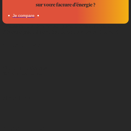
sur votre facture d'énergie ?
Je compare
Professionnels, économisez jusqu’à 20% sur votre facture
d’énergie grâce à notre équipe de courtiers en électricité.
Nous trouver
51 rue Emile Decorps
69100 villeurbanne
04 65 84 54 45
Nos solutions