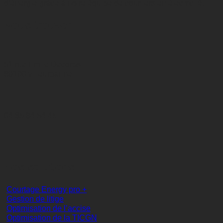
d’énergie grâce à notre équipe de courtiers en électricité.
Nous trouver
51 rue Emile Decorps
69100 villeurbanne
04 65 84 54 45
Nos solutions
Courtage Energy pro +
Gestion de litige
Optimisation de l’accise
Optimisation de la TICGN