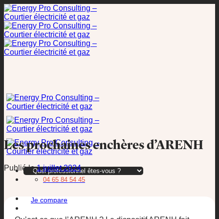
Passer
au
contenu
Les prochaines enchères d’ARENH
Publié le
1 juillet 2024
04 65 84 54 45
Je compare