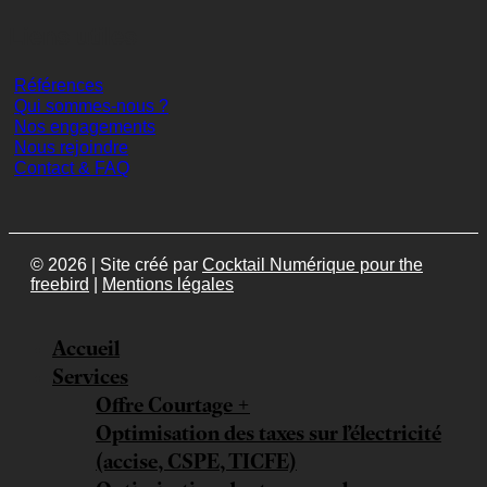
Liens utiles
Références
Qui sommes-nous ?
Nos engagements
Nous rejoindre
Contact & FAQ
© 2026 | Site créé par
Cocktail Numérique pour the
freebird
|
Mentions légales
Accueil
Services
Offre Courtage +
Optimisation des taxes sur l’électricité
(accise, CSPE, TICFE)