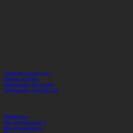
69100 villeurbanne
04 65 84 54 45
Nos solutions
Courtage Energy pro +
Gestion de litige
Optimisation de l’accise
Optimisation de la TICGN
Liens utiles
Références
Qui sommes-nous ?
Nos engagements