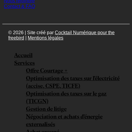
Nous rejoindre
Contact & FAQ
© 2026 | Site créé par
Cocktail Numérique pour the
freebird
|
Mentions légales
Accueil
Services
Offre Courtage +
Optimisation des taxes sur l’électricité
(accise, CSPE, TICFE)
Optimisation des taxes sur le gaz
(TICGN)
Gestion de litige
Négociation et achats d’énergie
externalisés
Achat groupé