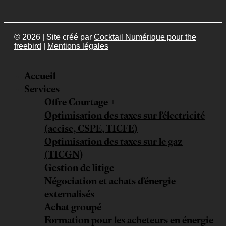
© 2026 | Site créé par
Cocktail Numérique pour the
freebird
|
Mentions légales
Accueil
Services
Offre Courtage +
Optimisation des taxes sur l’électricité
(accise, CSPE, TICFE)
Optimisation des taxes sur le gaz
(TICGN)
Gestion de litige
Négociation et achats d’énergie
externalisés
Achat groupé
Formation pour les acheteurs en énergie