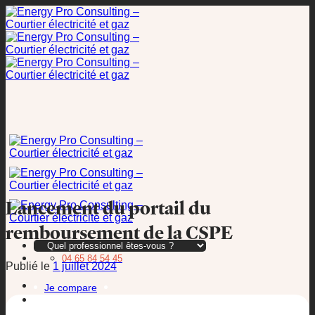
Passer
au
contenu
Lancement du portail du
remboursement de la CSPE
04 65 84 54 45
Publié le
1 juillet 2024
Je compare