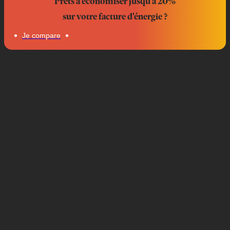
Prêts à économiser jusqu’à 20%
sur votre facture d'énergie ?
Je compare
Professionnels, économisez jusqu’à 20% sur votre facture
d’énergie grâce à notre équipe de courtiers en électricité.
Nous trouver
51 rue Emile Decorps
69100 villeurbanne
04 65 84 54 45