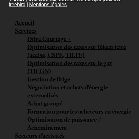
freebird
|
Mentions légales
Accueil
Services
Offre Courtage +
Optimisation des taxes sur l’électricité
(accise, CSPE, TICFE)
Optimisation des taxes sur le gaz
(TICGN)
Gestion de litige
Négociation et achats d’énergie
externalisés
Achat groupé
Formation pour les acheteurs en énergie
Optimisation de puissance /
Acheminement
Secteurs d’activités