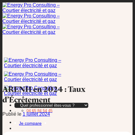
Passer
au
contenu
ARENH en 2024 : Taux
d’Écrêtement
04 65 84 54 45
Publié le
1 juillet 2024
Je compare