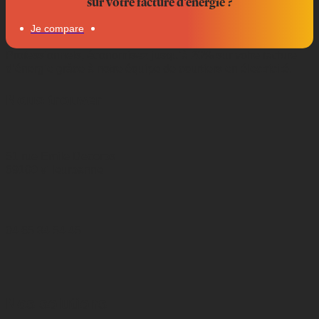
sur votre facture d'énergie ?
Je compare
Professionnels, économisez jusqu’à 20% sur votre facture
d’énergie grâce à notre équipe de courtiers en électricité.
Nous trouver
51 rue Emile Decorps
69100 villeurbanne
04 65 84 54 45
Nos solutions